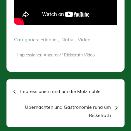
Categories:
Erlebnis
Natur
Video
Impressionen Angerdorf Rickelrath Video
Beitragsnavigation
Impressionen rund um die Molzmühle
Übernachten und Gastronomie rund um
Rickelrath