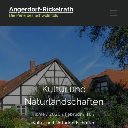
Skip
Angerdorf-Rickelrath
to
Die Perle des Schwalmtals
content
Kultur und
Naturlandschaften
Home
2020
Februar
18
Kultur und Naturlandschaften