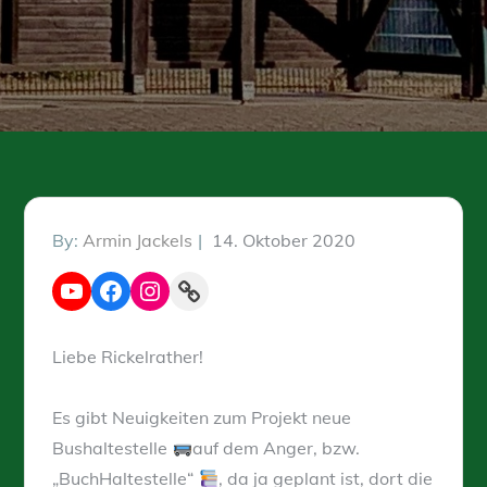
Posted
By:
Armin Jackels
14. Oktober 2020
on
YouTube
Facebook
Instagram
Link
Liebe Rickelrather!
Es gibt Neuigkeiten zum Projekt neue
Bushaltestelle
auf dem Anger, bzw.
„BuchHaltestelle“
, da ja geplant ist, dort die