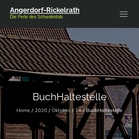
Skip
Angerdorf-Rickelrath
to
Die Perle des Schwalmtals
content
BuchHaltestelle
Home
2020
Oktober
14
BuchHaltestelle