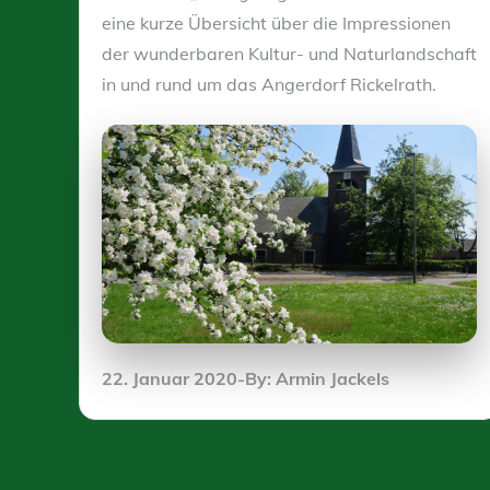
eine kurze Übersicht über die Impressionen
der wunderbaren Kultur- und Naturlandschaft
in und rund um das Angerdorf Rickelrath.
Posted
22. Januar 2020
By:
Armin Jackels
on