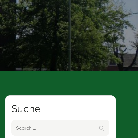
Suche
Search
Search
for: