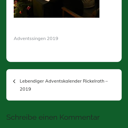
Adventssingen 2019
Beitragsnavigation
Lebendiger Adventskalender Rickelrath –
2019
Schreibe einen Kommentar