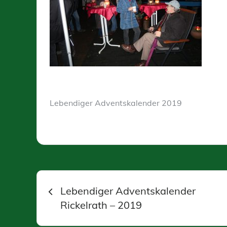
Lebendiger Adventskalender 2019
Beitragsnavigation
Lebendiger Adventskalender
Rickelrath – 2019