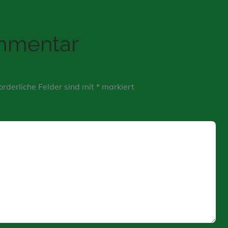
ommentar
orderliche Felder sind mit
*
markiert