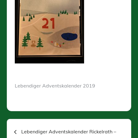
Lebendiger Adventskalender 2019
Beitragsnavigation
Lebendiger Adventskalender Rickelrath –