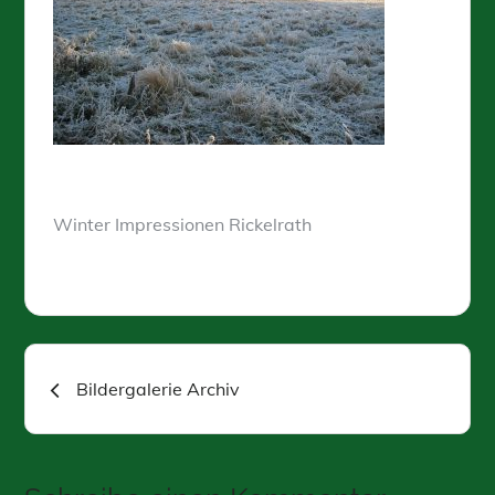
Winter Impressionen Rickelrath
Beitragsnavigation
Bildergalerie Archiv