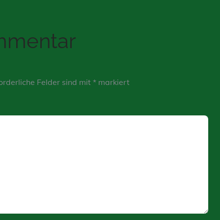
ommentar
orderliche Felder sind mit
*
markiert