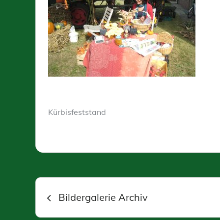
Kürbisfeststand
Beitragsnavigation
Bildergalerie Archiv