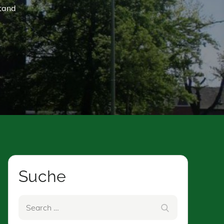
stand
Suche
Search
Search
for: