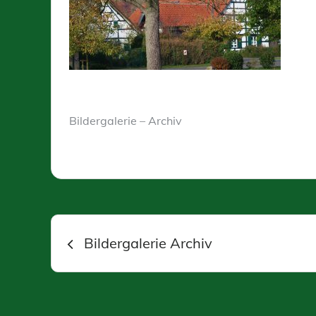
Bildergalerie – Archiv
Beitragsnavigation
Bildergalerie Archiv