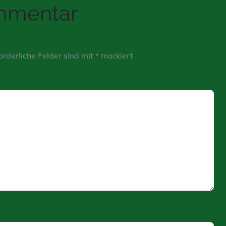
ommentar
orderliche Felder sind mit
*
markiert