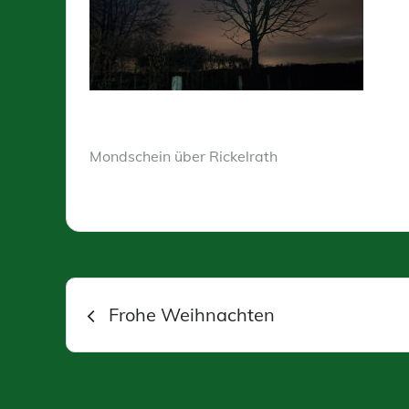
Mondschein über Rickelrath
Beitragsnavigation
Frohe Weihnachten