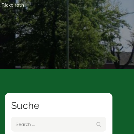
 Rickelrath
Suche
Search
Search
for: