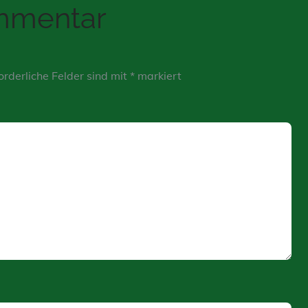
ommentar
orderliche Felder sind mit
*
markiert