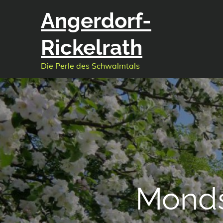
Skip
Angerdorf-
to
content
Rickelrath
Die Perle des Schwalmtals
Monds