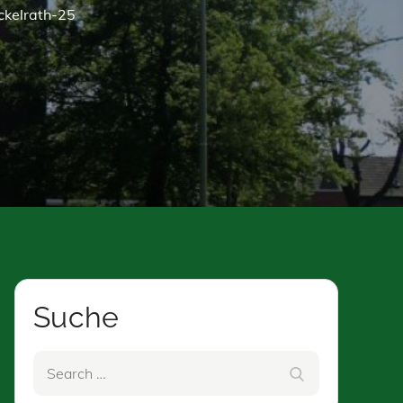
ickelrath-25
Suche
Search
Search
for: