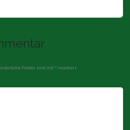
ommentar
orderliche Felder sind mit
*
markiert