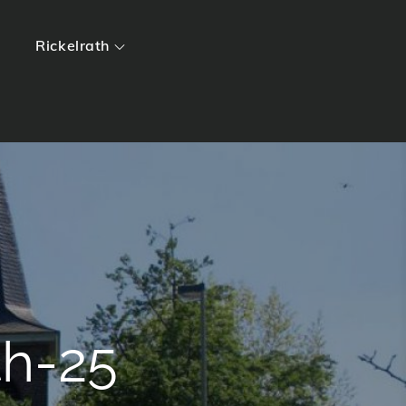
Rickelrath
th-25