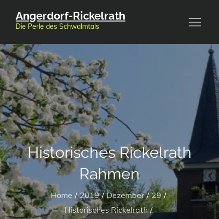
Skip
Angerdorf-Rickelrath
to
Die Perle des Schwalmtals
content
Historisches Rickelrath
Rahmen
Home
2019
Dezember
29
Historisches Rickelrath