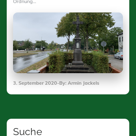
Ordnung…
Posted
3. September 2020
By:
Armin Jackels
on
Suche