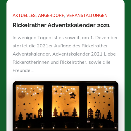
AKTUELLES
ANGERDORF
VERANSTALTUNGEN
Rickelrather Adventskalender 2021
In wenigen Tagen ist es soweit, am 1. Dezember
startet die 2021er Auflage des Rickelrather
Adventskalender. Adventskalender 2021 Liebe
Rickeratherinnen und Rickelrather, sowie alle
Freunde…