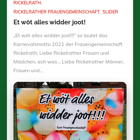
RICKELRATH
RICKELRATHER FRAUENGEMEINSCHAFT
SLIDER
Et wöt alles widder joot!
„Et wöt alles widder joot!!!“ so lautet das
Karnevalsmotto 2021 der Frauengemeinschaft
Rickelrath. Liebe Rickelrather Frauen und
Mädchen, ach was… Liebe Rickelrather Männer,
Frauen und…