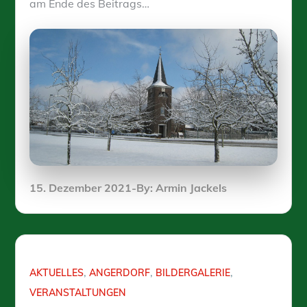
am Ende des Beitrags…
Posted
15. Dezember 2021
By:
Armin Jackels
on
AKTUELLES
ANGERDORF
BILDERGALERIE
VERANSTALTUNGEN