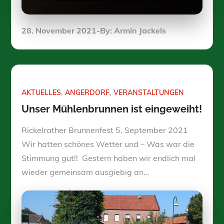
Posted
28. November 2021
By:
Armin Jackels
on
AKTUELLES
ANGERDORF
VERANSTALTUNGEN
Unser Mühlenbrunnen ist eingeweiht!
Rickelrather Brunnenfest 5. September 2021
Wir hatten schönes Wetter und – Was war die
Stimmung gut!! Gestern haben wir endlich mal
wieder gemeinsam ausgiebig an…