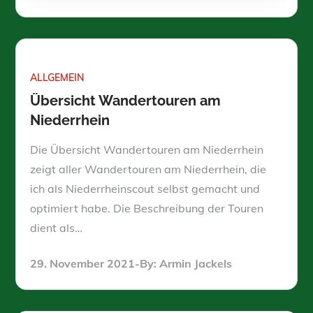
on
ALLGEMEIN
Übersicht Wandertouren am
Niederrhein
Die Übersicht Wandertouren am Niederrhein
zeigt aller Wandertouren am Niederrhein, die
ich als Niederrheinscout selbst gemacht und
optimiert habe. Die Beschreibung der Touren
dient als…
Posted
29. November 2021
By:
Armin Jackels
on