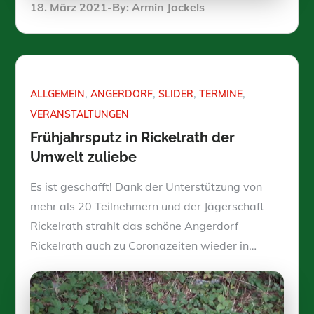
Posted
18. März 2021
By:
Armin Jackels
on
ALLGEMEIN
ANGERDORF
SLIDER
TERMINE
VERANSTALTUNGEN
Frühjahrsputz in Rickelrath der
Umwelt zuliebe
Es ist geschafft! Dank der Unterstützung von
mehr als 20 Teilnehmern und der Jägerschaft
Rickelrath strahlt das schöne Angerdorf
Rickelrath auch zu Coronazeiten wieder in…