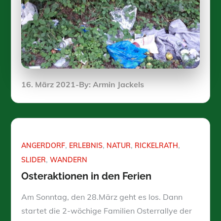
Posted
16. März 2021
By:
Armin Jackels
on
ANGERDORF
ERLEBNIS
NATUR
RICKELRATH
SLIDER
WANDERN
Osteraktionen in den Ferien
Am Sonntag, den 28.März geht es los. Dann
startet die 2-wöchige Familien Osterrallye der