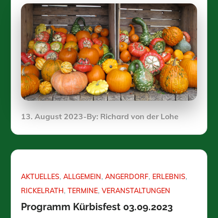
Posted
13. August 2023
By:
Richard von der Lohe
on
AKTUELLES
ALLGEMEIN
ANGERDORF
ERLEBNIS
RICKELRATH
TERMINE
VERANSTALTUNGEN
Programm Kürbisfest 03.09.2023