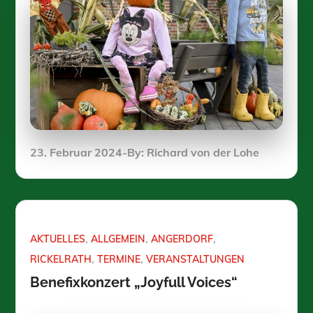
Posted
23. Februar 2024
By:
Richard von der Lohe
on
AKTUELLES
ALLGEMEIN
ANGERDORF
RICKELRATH
TERMINE
VERANSTALTUNGEN
Benefixkonzert „Joyfull Voices“