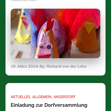
Posted
28. März 2024
By:
Richard von der Lohe
on
AKTUELLES
ALLGEMEIN
ANGERDORF
Einladung zur Dorfversammlung