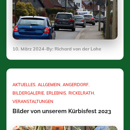
Posted
10. März 2024
By:
Richard von der Lohe
on
AKTUELLES
ALLGEMEIN
ANGERDORF
BILDERGALERIE
ERLEBNIS
RICKELRATH
VERANSTALTUNGEN
Bilder von unserem Kürbisfest 2023