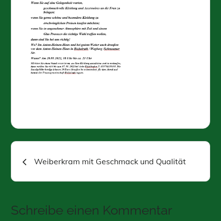
Beitragsnavigation
Weiberkram mit Geschmack und Qualität
Schreibe einen Kommentar