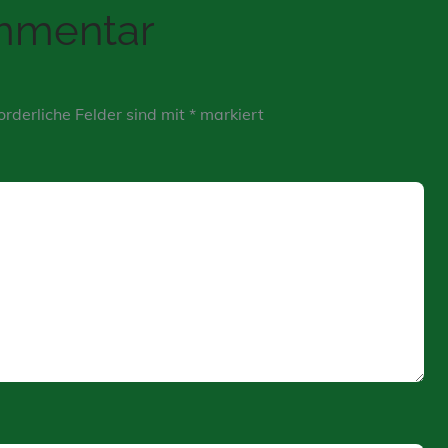
ommentar
orderliche Felder sind mit
*
markiert