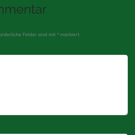
ommentar
orderliche Felder sind mit
*
markiert