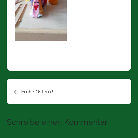
Beitragsnavigation
Frohe Ostern !
Schreibe einen Kommentar