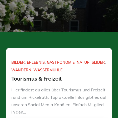
BILDER
ERLEBNIS
GASTRONOMIE
NATUR
SLIDER
WANDERN
WASSERMÜHLE
Tourismus & Freizeit
Hier findest du alles über Tourismus und Freizeit
rund um Rickelrath. Top aktuelle Infos gibt es auf
unseren Social Media Kanälen. Einfach Mitglied
in den…