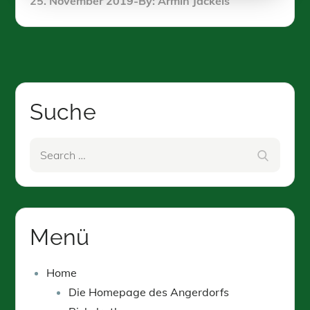
25. November 2019
By:
Armin Jackels
on
Suche
Search
Search
for:
Menü
Home
Die Homepage des Angerdorfs