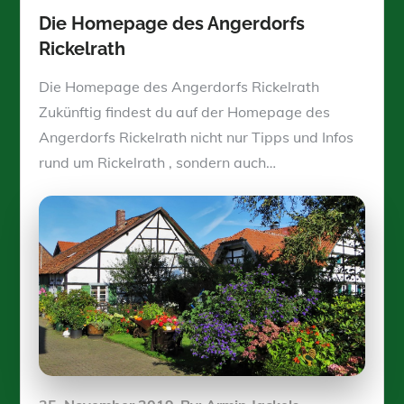
Die Homepage des Angerdorfs
Rickelrath
Die Homepage des Angerdorfs Rickelrath
Zukünftig findest du auf der Homepage des
Angerdorfs Rickelrath nicht nur Tipps und Infos
rund um Rickelrath , sondern auch…
Posted