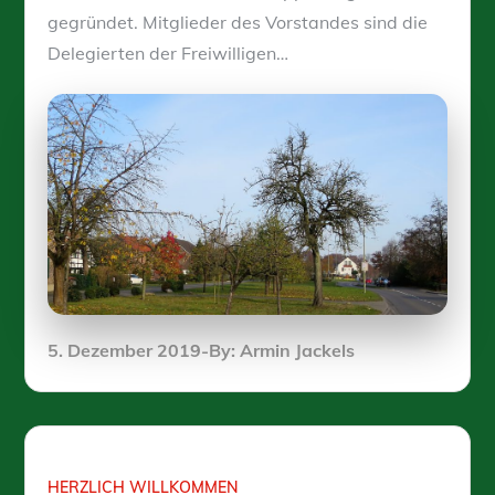
gegründet. Mitglieder des Vorstandes sind die
Delegierten der Freiwilligen…
Posted
5. Dezember 2019
By:
Armin Jackels
on
HERZLICH WILLKOMMEN