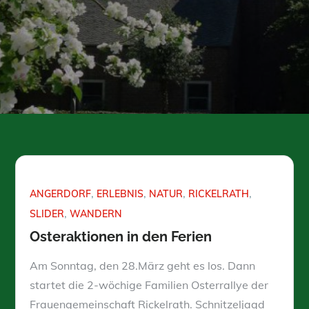
ANGERDORF
ERLEBNIS
NATUR
RICKELRATH
SLIDER
WANDERN
Osteraktionen in den Ferien
Am Sonntag, den 28.März geht es los. Dann
startet die 2-wöchige Familien Osterrallye der
Frauengemeinschaft Rickelrath. Schnitzeljagd